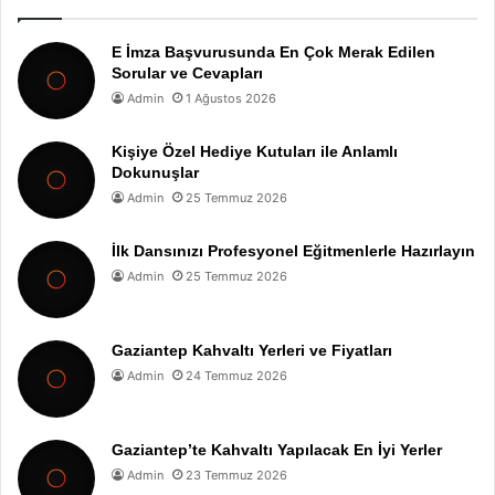
E İmza Başvurusunda En Çok Merak Edilen
Sorular ve Cevapları
Admin
1 Ağustos 2026
Kişiye Özel Hediye Kutuları ile Anlamlı
Dokunuşlar
Admin
25 Temmuz 2026
İlk Dansınızı Profesyonel Eğitmenlerle Hazırlayın
Admin
25 Temmuz 2026
Gaziantep Kahvaltı Yerleri ve Fiyatları
Admin
24 Temmuz 2026
Gaziantep’te Kahvaltı Yapılacak En İyi Yerler
Admin
23 Temmuz 2026