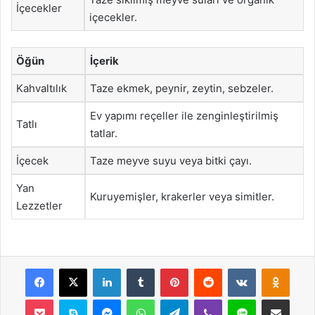
İçecekler
içecekler.
Öğün
İçerik
Kahvaltılık
Taze ekmek, peynir, zeytin, sebzeler.
Ev yapımı reçeller ile zenginleştirilmiş
Tatlı
tatlar.
İçecek
Taze meyve suyu veya bitki çayı.
Yan
Kuruyemişler, krakerler veya simitler.
Lezzetler
Facebook
X
LinkedIn
Tumblr
Pinterest
Reddit
VKontakte
Odnok
Pocket
Skype
Messenger
WhatsApp
Telegram
Viber
Line
E-Posta ile payla