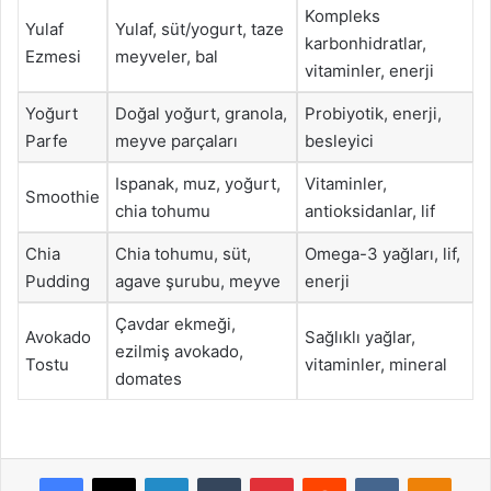
Kompleks
Yulaf
Yulaf, süt/yogurt, taze
karbonhidratlar,
Ezmesi
meyveler, bal
vitaminler, enerji
Yoğurt
Doğal yoğurt, granola,
Probiyotik, enerji,
Parfe
meyve parçaları
besleyici
Ispanak, muz, yoğurt,
Vitaminler,
Smoothie
chia tohumu
antioksidanlar, lif
Chia
Chia tohumu, süt,
Omega-3 yağları, lif,
Pudding
agave şurubu, meyve
enerji
Çavdar ekmeği,
Avokado
Sağlıklı yağlar,
ezilmiş avokado,
Tostu
vitaminler, mineral
domates
Facebook
X
LinkedIn
Tumblr
Pinterest
Reddit
VKontakte
Odnok