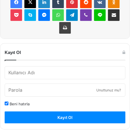
Pocket
Skype
Messenger
WhatsApp
Telegram
Viber
Line
E-Posta ile payla
Yazdır
Kayıt Ol
Unuttunuz mu?
Beni hatırla
Kayıt Ol