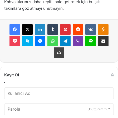
Kahvaltılarınızı daha keyifli hale getirmek için bu şık
takımlara göz atmayı unutmayın.
Facebook
X
LinkedIn
Tumblr
Pinterest
Reddit
VKontakte
Odnok
Pocket
Skype
Messenger
WhatsApp
Telegram
Viber
Line
E-Posta ile payla
Yazdır
Kayıt Ol
Unuttunuz mu?