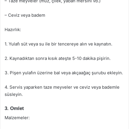
– Taze meyveler (muz, çilek, yaban mersini vb.)
– Ceviz veya badem
Hazırlık:
1. Yulafı süt veya su ile bir tencereye alın ve kaynatın.
2. Kaynadıktan sonra kısık ateşte 5-10 dakika pişirin.
3. Pişen yulafın üzerine bal veya akçaağaç şurubu ekleyin.
4. Servis yaparken taze meyveler ve ceviz veya bademle
süsleyin.
3. Omlet
Malzemeler: