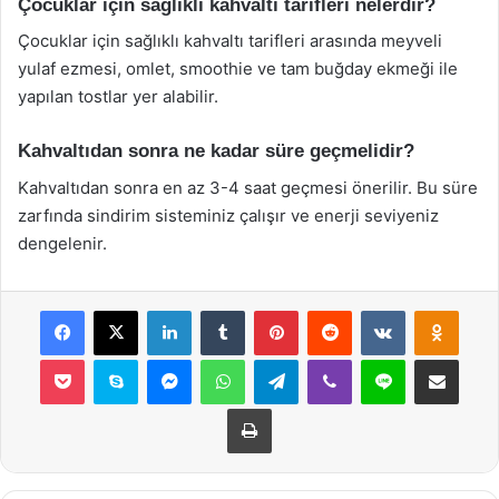
Çocuklar için sağlıklı kahvaltı tarifleri nelerdir?
Çocuklar için sağlıklı kahvaltı tarifleri arasında meyveli
yulaf ezmesi, omlet, smoothie ve tam buğday ekmeği ile
yapılan tostlar yer alabilir.
Kahvaltıdan sonra ne kadar süre geçmelidir?
Kahvaltıdan sonra en az 3-4 saat geçmesi önerilir. Bu süre
zarfında sindirim sisteminiz çalışır ve enerji seviyeniz
dengelenir.
Facebook
X
LinkedIn
Tumblr
Pinterest
Reddit
VKontakte
Odnok
Pocket
Skype
Messenger
WhatsApp
Telegram
Viber
Line
E-Posta ile payla
Yazdır