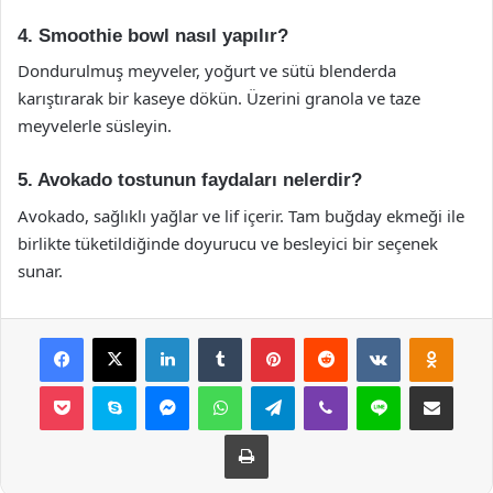
4. Smoothie bowl nasıl yapılır?
Dondurulmuş meyveler, yoğurt ve sütü blenderda
karıştırarak bir kaseye dökün. Üzerini granola ve taze
meyvelerle süsleyin.
5. Avokado tostunun faydaları nelerdir?
Avokado, sağlıklı yağlar ve lif içerir. Tam buğday ekmeği ile
birlikte tüketildiğinde doyurucu ve besleyici bir seçenek
sunar.
Facebook
X
LinkedIn
Tumblr
Pinterest
Reddit
VKontakte
Odnok
Pocket
Skype
Messenger
WhatsApp
Telegram
Viber
Line
E-Posta ile payla
Yazdır