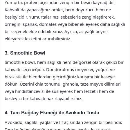
Yumurta, protein açısından zengin bir besin kaynağıdır.
Kahvaltıda yapacağınız omlet, hem doyurucu hem de
besleyicidir. Yumurtalarınızı sebzelerle zenginleştirerek,
örneğin ıspanak, domates veya biber ekleyerek daha sağlıklı
bir seçenek elde edebilirsiniz. Ayrıca, az yağlı peynir
ekleyerek lezzetini artırabilirsiniz.
3. Smoothie Bowl
Smoothie bowl, hem sağlıklı hem de görsel olarak çekici bir
kahvaltı seçeneğidir. Dondurulmuş meyveler, yoğurt ve
biraz süt ile blenderdan geçirdiğiniz karışımı bir kaseye
dökün. Üzerini chia tohumu, granola, taze meyve dilimleri
veya hindistancevizi ile süsleyerek hem lezzetli hem de
besleyici bir kahvaltı hazırlayabilirsiniz.
4. Tam Buğday Ekmeği ile Avokado Tostu
Avokado, sağlıklı yağlar ve lif açısından zengin bir besindir.
Tam buğday ekmeği üzerine ezilmiş avokado sürerek,