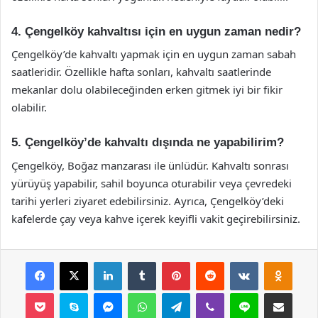
4. Çengelköy kahvaltısı için en uygun zaman nedir?
Çengelköy’de kahvaltı yapmak için en uygun zaman sabah
saatleridir. Özellikle hafta sonları, kahvaltı saatlerinde
mekanlar dolu olabileceğinden erken gitmek iyi bir fikir
olabilir.
5. Çengelköy’de kahvaltı dışında ne yapabilirim?
Çengelköy, Boğaz manzarası ile ünlüdür. Kahvaltı sonrası
yürüyüş yapabilir, sahil boyunca oturabilir veya çevredeki
tarihi yerleri ziyaret edebilirsiniz. Ayrıca, Çengelköy’deki
kafelerde çay veya kahve içerek keyifli vakit geçirebilirsiniz.
Facebook
X
LinkedIn
Tumblr
Pinterest
Reddit
VKontakte
Odnok
Pocket
Skype
Messenger
WhatsApp
Telegram
Viber
Line
E-Posta ile payla