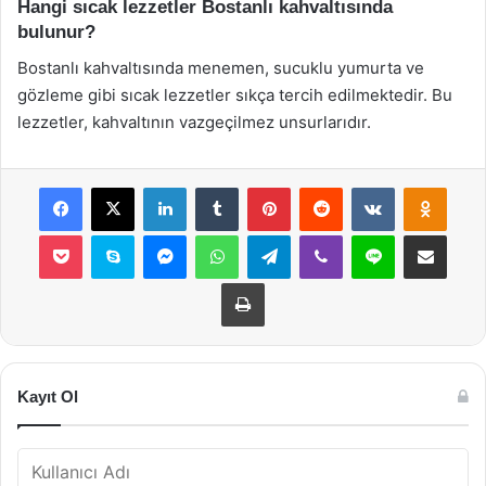
Hangi sıcak lezzetler Bostanlı kahvaltısında
bulunur?
Bostanlı kahvaltısında menemen, sucuklu yumurta ve
gözleme gibi sıcak lezzetler sıkça tercih edilmektedir. Bu
lezzetler, kahvaltının vazgeçilmez unsurlarıdır.
Facebook
X
LinkedIn
Tumblr
Pinterest
Reddit
VKontakte
Odnok
Pocket
Skype
Messenger
WhatsApp
Telegram
Viber
Line
E-Posta ile payla
Yazdır
Kayıt Ol