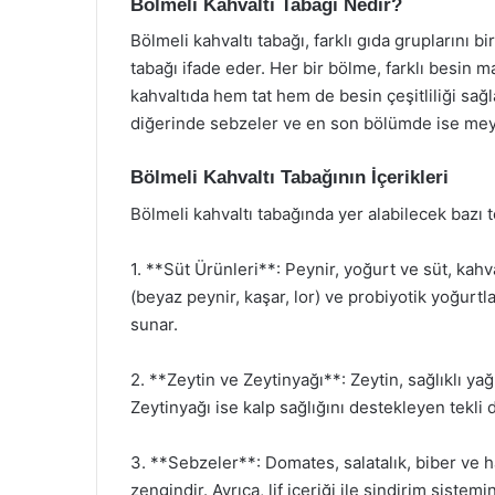
Bölmeli Kahvaltı Tabağı Nedir?
Bölmeli kahvaltı tabağı, farklı gıda gruplarını b
tabağı ifade eder. Her bir bölme, farklı besin 
kahvaltıda hem tat hem de besin çeşitliliği sağl
diğerinde sebzeler ve en son bölümde ise meyve 
Bölmeli Kahvaltı Tabağının İçerikleri
Bölmeli kahvaltı tabağında yer alabilecek bazı 
1. **Süt Ürünleri**: Peynir, yoğurt ve süt, kahva
(beyaz peynir, kaşar, lor) ve probiyotik yoğurt
sunar.
2. **Zeytin ve Zeytinyağı**: Zeytin, sağlıklı ya
Zeytinyağı ise kalp sağlığını destekleyen tekli 
3. **Sebzeler**: Domates, salatalık, biber ve h
zengindir. Ayrıca, lif içeriği ile sindirim sistemi