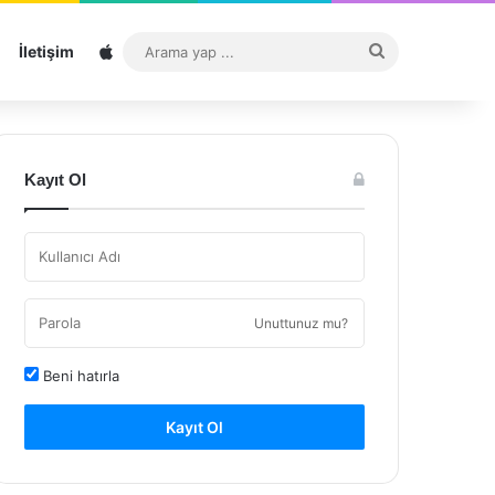
Sitemap
Arama
İletişim
yap
...
Kayıt Ol
Unuttunuz mu?
Beni hatırla
Kayıt Ol