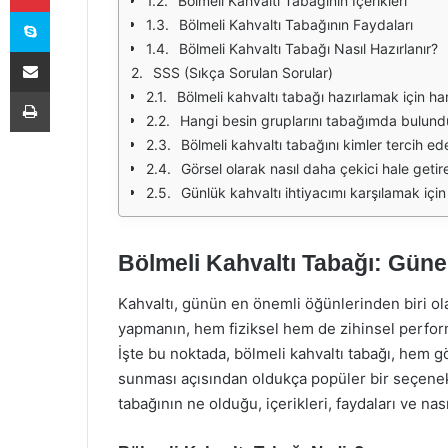
Bölmeli Kahvaltı Tabağının İçerikleri
Skype
Bölmeli Kahvaltı Tabağının Faydaları
Bölmeli Kahvaltı Tabağı Nasıl Hazırlanır?
E-Posta ile paylaş
SSS (Sıkça Sorulan Sorular)
Yazdır
Bölmeli kahvaltı tabağı hazırlamak için ha
Hangi besin gruplarını tabağımda bulund
Bölmeli kahvaltı tabağını kimler tercih ede
Görsel olarak nasıl daha çekici hale getire
Günlük kahvaltı ihtiyacımı karşılamak içi
Bölmeli Kahvaltı Tabağı: Güne
Kahvaltı, günün en önemli öğünlerinden biri ola
yapmanın, hem fiziksel hem de zihinsel perfor
İşte bu noktada, bölmeli kahvaltı tabağı, hem g
sunması açısından oldukça popüler bir seçenek 
tabağının ne olduğu, içerikleri, faydaları ve nas