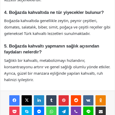
4. Boğazda kahvaltıda ne tür yiyecekler bulunur?
Boğazda kahvaltıda genellikle zeytin, peynir çeşitleri,
domates, salatalık, biber, simit, poğaça ve çeşitli reçeller gibi
geleneksel Türk kahvaltı lezzetleri sunulmaktadır.
5. Boğazda kahvaltı yapmanın sağlık açısından
faydaları nelerdir?
Sağlıklı bir kahvaltı, metabolizmayı hızlandırır,
konsantrasyonu artırır ve genel sağlığı olumlu yönde etkiler.
Ayrıca, güzel bir manzara eşliğinde yapılan kahvaltı, ruh
halinizi iyileştirir.
Facebook
X
LinkedIn
Tumblr
Pinterest
Reddit
VKontakte
Odnok
Pocket
Skype
Messenger
WhatsApp
Telegram
Viber
Line
E-Posta ile payla