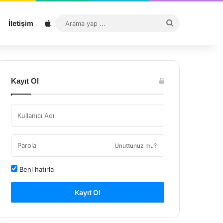
Sitemap
Arama
İletişim
yap
...
Kayıt Ol
Unuttunuz mu?
Beni hatırla
Kayıt Ol