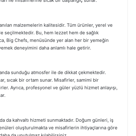
arı ile misafirlerine sıcak bir başlangıç sunar.
lanılan malzemelerin kalitesidir. Tüm ürünler, yerel ve
e seçilmektedir. Bu, hem lezzet hem de sağlık
ıca, Big Chefs, menüsünde yer alan her bir yemeğin
 yemek deneyimini daha anlamlı hale getirir.
amanda sunduğu atmosfer ile de dikkat çekmektedir.
r, sıcak bir ortam sunar. Misafirler, samimi bir
irler. Ayrıca, profesyonel ve güler yüzlü hizmet anlayışı,
ar.
da da kahvaltı hizmeti sunmaktadır. Doğum günleri, iş
menüleri oluşturulmakta ve misafirlerin ihtiyaçlarına göre
 daha da unutulmaz kılabilirsiniz.