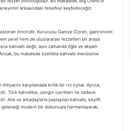
 bir lezzet yolculuğudur. Bu makalede, Big Chefs’in
eneyimin arkasındaki felsefeyi keşfedeceğiz.
restoran zinciridir. Kurucusu Gamze Cizreli, gastronomi
em yerel hem de uluslararası lezzetleri bir araya
dece kahvaltı değil, aynı zamanda öğle ve akşam
. Ancak, bu makalede özellikle kahvaltı menüsüne
htiyacını karşılamada kritik bir rol oynar. Ayrıca,
dir. Türk kahvaltısı, zengin içerikleri ile sadece
ir. Aile ve arkadaşlarla paylaşılan kahvaltı, keyifli
bu geleneği modern bir dokunuşla harmanlayarak,