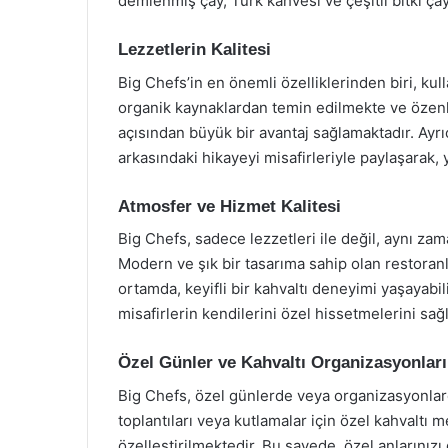
demlenmiş çay, Türk kahvesi ve çeşitli bitki çayl
Lezzetlerin Kalitesi
Big Chefs’in en önemli özelliklerinden biri, kul
organik kaynaklardan temin edilmekte ve özenl
açısından büyük bir avantaj sağlamaktadır. Ayr
arkasındaki hikayeyi misafirleriyle paylaşarak,
Atmosfer ve Hizmet Kalitesi
Big Chefs, sadece lezzetleri ile değil, aynı z
Modern ve şık bir tasarıma sahip olan restoranla
ortamda, keyifli bir kahvaltı deneyimi yaşayabil
misafirlerin kendilerini özel hissetmelerini sağl
Özel Günler ve Kahvaltı Organizasyonları
Big Chefs, özel günlerde veya organizasyonlar
toplantıları veya kutlamalar için özel kahvaltı 
özelleştirilmektedir. Bu sayede, özel anlarınızı