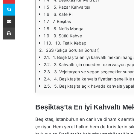
Skype
5. Pazar Kahvaltısı
6. Kafe Pi
E-Posta ile paylaş
7. Beşitaş
Yazdır
8. Nefis Mangal
9. Sütlü Kahve
10. Fıstık Kebap
SSS (Sıkça Sorulan Sorular)
1. Beşiktaş'ta en iyi kahvaltı mekanı hangi
2. Kahvaltı için önceden rezervasyon yap
3. Vejetaryen ve vegan seçenekler suna
4. Beşiktaş'ta kahvaltı fiyatları genellikl
5. Beşiktaş'ta açık havada kahvaltı yap
Beşiktaş’ta En İyi Kahvaltı Me
Beşiktaş, İstanbul’un en canlı ve dinamik semtle
çekiyor. Hem yerel halkın hem de turistlerin sık