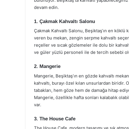
bulunuyor. Beşiktaş’ta kahvaltı yapabileceğini
devam edin.
1. Çakmak Kahvaltı Salonu
Çakmak Kahvaltı Salonu, Beşiktaş’ın en köklü ka
veren bu mekan, zengin serpme kahvaltı seçenek
reçeller ve sıcak gözlemeler ile dolu bir kahval
ve güler yüzlü personeli ile de tercih sebebi ol
2. Mangerie
Mangerie, Beşiktaş’ın en gözde kahvaltı mekan
kahvaltı, burayı özel kılan unsurlardan biridir.
tabakları, hem göze hem de damağa hitap ediyo
Mangerie, özellikle hafta sonları kalabalık ol
var.
3. The House Cafe
The House Cafe, modern tasarımı ve şık atmosfer