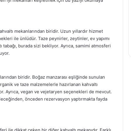
z en iyi mekanları keşfetmek için bu yazıyı okumaya
hvaltı mekanlarından biridir. Uzun yıllardır hizmet
leri ile ünlüdür. Taze peynirler, zeytinler, ev yapımı
tı tabağı, burada sizi bekliyor. Ayrıca, samimi atmosferi
uyor.
larından biridir. Boğaz manzarası eşliğinde sunulan
 Organik ve taze malzemelerle hazırlanan kahvaltı
r. Ayrıca, vegan ve vejetaryen seçenekleri de mevcut.
abileceğinden, önceden rezervasyon yaptırmakta fayda
i ile dikkat çeken bir diğer kahvaltı mekanıdır. Farklı