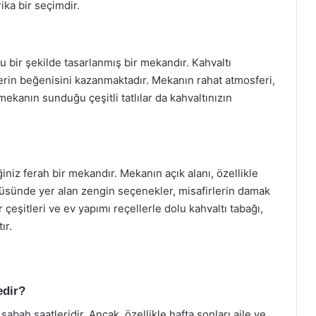
ika bir seçimdir.
u bir şekilde tasarlanmış bir mekandır. Kahvaltı
erin beğenisini kazanmaktadır. Mekanın rahat atmosferi,
, mekanın sunduğu çeşitli tatlılar da kahvaltınızın
niz ferah bir mekandır. Mekanın açık alanı, özellikle
nüsünde yer alan zengin seçenekler, misafirlerin damak
çeşitleri ve ev yapımı reçellerle dolu kahvaltı tabağı,
ır.
edir?
sabah saatleridir. Ancak, özellikle hafta sonları aile ve