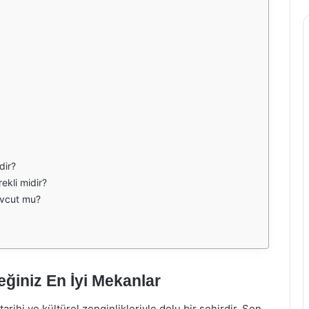
dir?
ekli midir?
evcut mu?
ğiniz En İyi Mekanlar
ihi ve kültürel zenginlikleriyle dolu bir şehirdir. Son