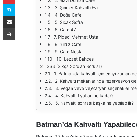
2. Mavi Duman Cafe
Skype
3. Şirinler Kahvaltı Evi
4. Doğa Cafe
E-Posta ile paylaş
5. Sıcak Sofra
Yazdır
6. Cafe 47
7. Pideci Mehmet Usta
8. Yıldız Cafe
9. Cafe Nostalji
10. Lezzet Bahçesi
SSS (Sıkça Sorulan Sorular)
1. Batman’da kahvaltı için en iyi zaman ne
2. Kahvaltı mekanlarında rezervasyon ger
3. Vegan veya vejetaryen seçenekler m
4. Kahvaltı fiyatları ne kadar?
5. Kahvaltı sonrası başka ne yapılabilir?
Batman’da Kahvaltı Yapabilece
Batman, Türkiye’nin güneydoğusunda yer alan tar