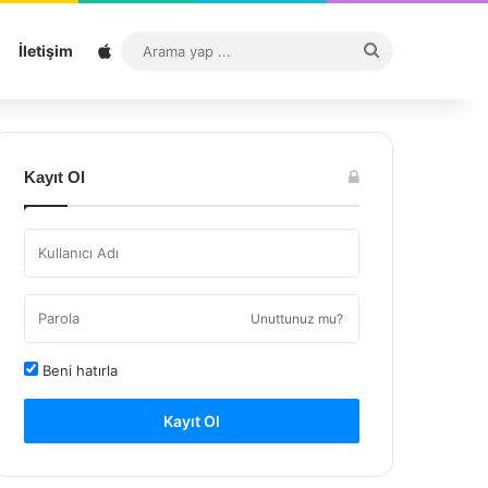
Sitemap
Arama
İletişim
yap
...
Kayıt Ol
Unuttunuz mu?
Beni hatırla
Kayıt Ol