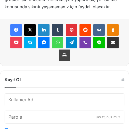
konusunda sıkıntı yaşamamanız için faydalı olacaktır.
Facebook
X
LinkedIn
Tumblr
Pinterest
Reddit
VKontakte
Odnok
Pocket
Skype
Messenger
WhatsApp
Telegram
Viber
Line
E-Posta ile payla
Yazdır
Kayıt Ol
Unuttunuz mu?