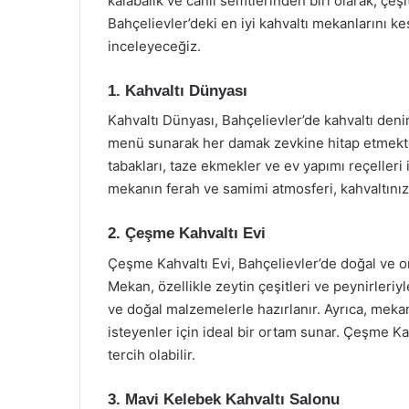
kalabalık ve canlı semtlerinden biri olarak, çeş
Bahçelievler’deki en iyi kahvaltı mekanlarını k
inceleyeceğiz.
1. Kahvaltı Dünyası
Kahvaltı Dünyası, Bahçelievler’de kahvaltı deni
menü sunarak her damak zevkine hitap etmekted
tabakları, taze ekmekler ve ev yapımı reçelleri 
mekanın ferah ve samimi atmosferi, kahvaltınızı k
2. Çeşme Kahvaltı Evi
Çeşme Kahvaltı Evi, Bahçelievler’de doğal ve o
Mekan, özellikle zeytin çeşitleri ve peynirleriy
ve doğal malzemelerle hazırlanır. Ayrıca, meka
isteyenler için ideal bir ortam sunar. Çeşme Ka
tercih olabilir.
3. Mavi Kelebek Kahvaltı Salonu