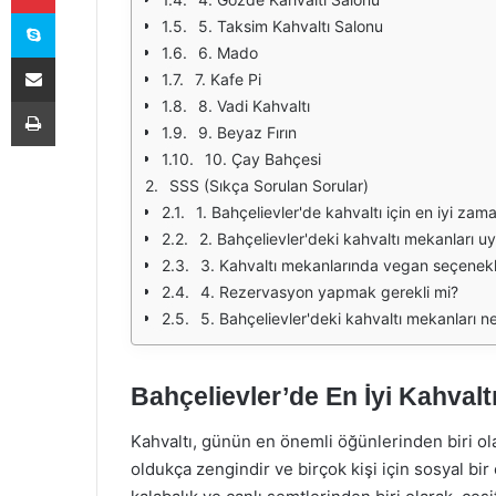
Skype
5. Taksim Kahvaltı Salonu
6. Mado
E-Posta ile paylaş
7. Kafe Pi
Yazdır
8. Vadi Kahvaltı
9. Beyaz Fırın
10. Çay Bahçesi
SSS (Sıkça Sorulan Sorular)
1. Bahçelievler'de kahvaltı için en iyi zam
2. Bahçelievler'deki kahvaltı mekanları uy
3. Kahvaltı mekanlarında vegan seçenekl
4. Rezervasyon yapmak gerekli mi?
5. Bahçelievler'deki kahvaltı mekanları n
Bahçelievler’de En İyi Kahvalt
Kahvaltı, günün en önemli öğünlerinden biri olar
oldukça zengindir ve birçok kişi için sosyal bir 