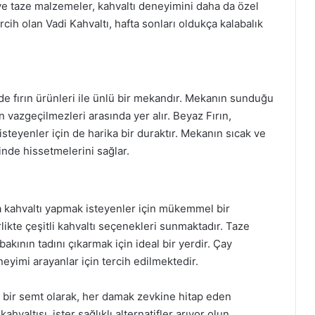
e taze malzemeler, kahvaltı deneyimini daha da özel
tercih olan Vadi Kahvaltı, hafta sonları oldukça kalabalık
de fırın ürünleri ile ünlü bir mekandır. Mekanın sunduğu
n vazgeçilmezleri arasında yer alır. Beyaz Fırın,
 isteyenler için de harika bir duraktır. Mekanın sıcak ve
inde hissetmelerini sağlar.
a kahvaltı yapmak isteyenler için mükemmel bir
likte çeşitli kahvaltı seçenekleri sunmaktadır. Taze
akının tadını çıkarmak için ideal bir yerdir. Çay
neyimi arayanlar için tercih edilmektedir.
u bir semt olarak, her damak zevkine hitap eden
valtısı, ister sağlıklı alternatifler arıyor olun,