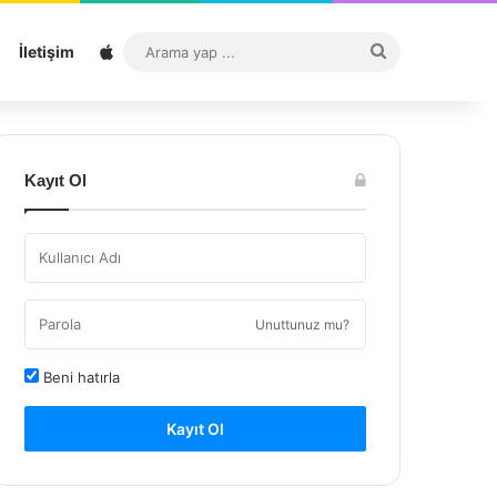
Sitemap
Arama
İletişim
yap
...
Kayıt Ol
Unuttunuz mu?
Beni hatırla
Kayıt Ol