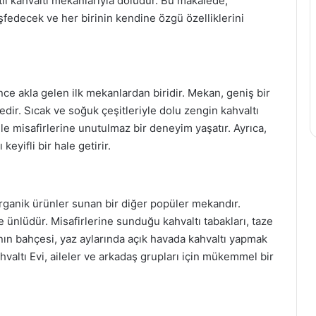
itli kahvaltı mekanlarıyla doludur. Bu makalede,
eşfedecek ve her birinin kendine özgü özelliklerini
nce akla gelen ilk mekanlardan biridir. Mekan, geniş bir
ir. Sıcak ve soğuk çeşitleriyle dolu zengin kahvaltı
ile misafirlerine unutulmaz bir deneyim yaşatır. Ayrıca,
eyifli bir hale getirir.
rganik ürünler sunan bir diğer popüler mekandır.
le ünlüdür. Misafirlerine sunduğu kahvaltı tabakları, taze
nın bahçesi, yaz aylarında açık havada kahvaltı yapmak
hvaltı Evi, aileler ve arkadaş grupları için mükemmel bir