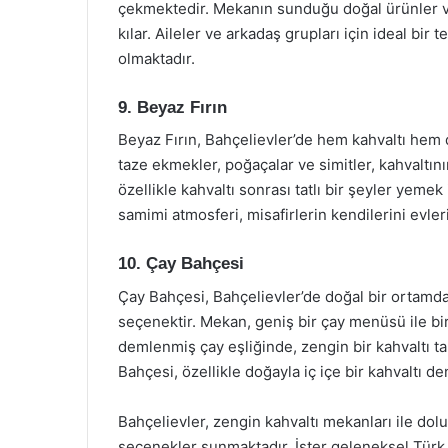
çekmektedir. Mekanın sunduğu doğal ürünler v
kılar. Aileler ve arkadaş grupları için ideal bir 
olmaktadır.
9. Beyaz Fırın
Beyaz Fırın, Bahçelievler’de hem kahvaltı hem 
taze ekmekler, poğaçalar ve simitler, kahvaltını
özellikle kahvaltı sonrası tatlı bir şeyler yemek
samimi atmosferi, misafirlerin kendilerini evler
10. Çay Bahçesi
Çay Bahçesi, Bahçelievler’de doğal bir ortamd
seçenektir. Mekan, geniş bir çay menüsü ile bir
demlenmiş çay eşliğinde, zengin bir kahvaltı tab
Bahçesi, özellikle doğayla iç içe bir kahvaltı de
Bahçelievler, zengin kahvaltı mekanları ile dol
seçenekler sunmaktadır. İster geleneksel Türk kah