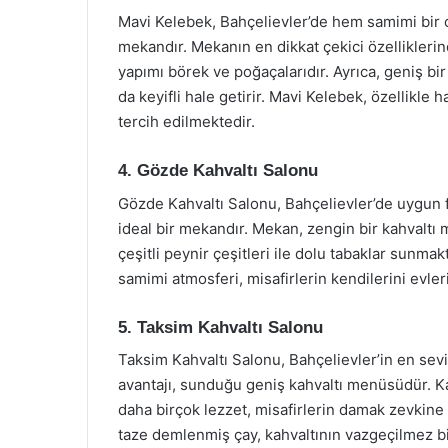
Mavi Kelebek, Bahçelievler’de hem samimi bir o
mekandır. Mekanın en dikkat çekici özelliklerind
yapımı börek ve poğaçalarıdır. Ayrıca, geniş bi
da keyifli hale getirir. Mavi Kelebek, özellikle h
tercih edilmektedir.
4. Gözde Kahvaltı Salonu
Gözde Kahvaltı Salonu, Bahçelievler’de uygun fiy
ideal bir mekandır. Mekan, zengin bir kahvalt
çeşitli peynir çeşitleri ile dolu tabaklar sunma
samimi atmosferi, misafirlerin kendilerini evler
5. Taksim Kahvaltı Salonu
Taksim Kahvaltı Salonu, Bahçelievler’in en sev
avantajı, sunduğu geniş kahvaltı menüsüdür. Kah
daha birçok lezzet, misafirlerin damak zevkine
taze demlenmiş çay, kahvaltının vazgeçilmez bi