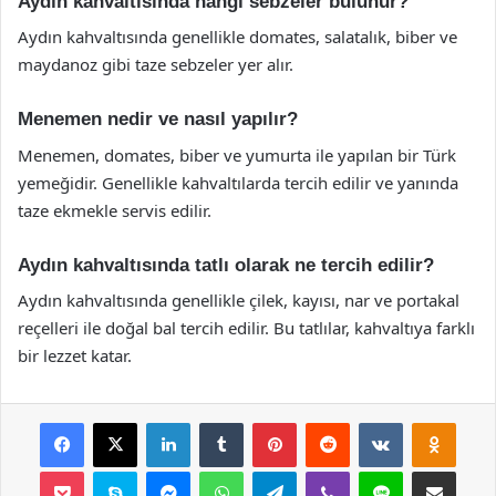
Aydın kahvaltısında hangi sebzeler bulunur?
Aydın kahvaltısında genellikle domates, salatalık, biber ve
maydanoz gibi taze sebzeler yer alır.
Menemen nedir ve nasıl yapılır?
Menemen, domates, biber ve yumurta ile yapılan bir Türk
yemeğidir. Genellikle kahvaltılarda tercih edilir ve yanında
taze ekmekle servis edilir.
Aydın kahvaltısında tatlı olarak ne tercih edilir?
Aydın kahvaltısında genellikle çilek, kayısı, nar ve portakal
reçelleri ile doğal bal tercih edilir. Bu tatlılar, kahvaltıya farklı
bir lezzet katar.
Facebook
X
LinkedIn
Tumblr
Pinterest
Reddit
VKontakte
Odnok
Pocket
Skype
Messenger
WhatsApp
Telegram
Viber
Line
E-Posta ile payla