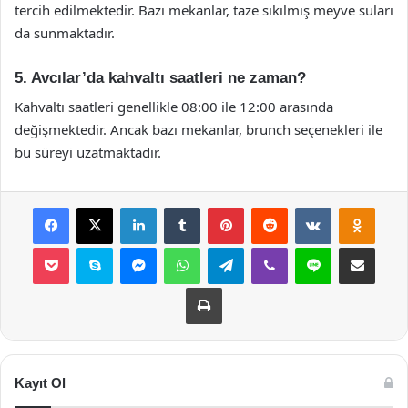
tercih edilmektedir. Bazı mekanlar, taze sıkılmış meyve suları
da sunmaktadır.
5. Avcılar’da kahvaltı saatleri ne zaman?
Kahvaltı saatleri genellikle 08:00 ile 12:00 arasında
değişmektedir. Ancak bazı mekanlar, brunch seçenekleri ile
bu süreyi uzatmaktadır.
Facebook
X
LinkedIn
Tumblr
Pinterest
Reddit
VKontakte
Odnok
Pocket
Skype
Messenger
WhatsApp
Telegram
Viber
Line
E-Posta ile payla
Yazdır
Kayıt Ol