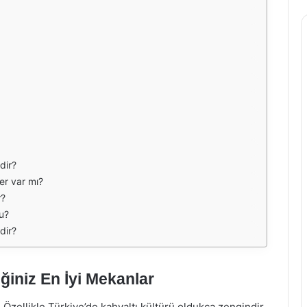
dir?
er var mı?
r?
u?
dir?
ğiniz En İyi Mekanlar
 Özellikle Türkiye’de kahvaltı kültürü oldukça zengindir.