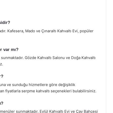
sidir?
dır. Kafesera, Mado ve Çınaraltı Kahvaltı Evi, popüler
r var mı?
 sunmaktadır. Gözde Kahvaltı Salonu ve Doğa Kahvaltı
z.
r?
muna ve sunduğu hizmetlere göre değişiklik
n fiyatlarla serpme kahvaltı seçenekleri bulabilirsiniz.
u?
 menüler sunmaktadır. Eylül Kahvaltı Evi ve Çay Bahçesi