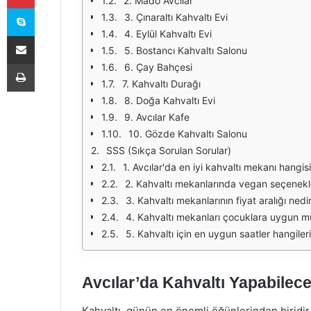
2. Mado Avcılar
Skype
3. Çınaraltı Kahvaltı Evi
4. Eylül Kahvaltı Evi
E-Posta ile paylaş
5. Bostancı Kahvaltı Salonu
Yazdır
6. Çay Bahçesi
7. Kahvaltı Durağı
8. Doğa Kahvaltı Evi
9. Avcılar Kafe
10. Gözde Kahvaltı Salonu
SSS (Sıkça Sorulan Sorular)
1. Avcılar'da en iyi kahvaltı mekanı hangisi
2. Kahvaltı mekanlarında vegan seçenekl
3. Kahvaltı mekanlarının fiyat aralığı nedi
4. Kahvaltı mekanları çocuklara uygun m
5. Kahvaltı için en uygun saatler hangileri
Avcılar’da Kahvaltı Yapabilece
Kahvaltı, günün en önemli öğünlerinden biridir.