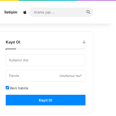
Sitemap
Arama
İletişim
yap
...
Kayıt Ol
Unuttunuz mu?
Beni hatırla
Kayıt Ol