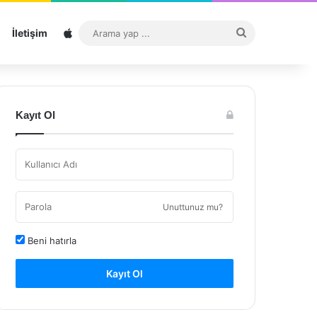
Sitemap
Arama
İletişim
yap
...
Kayıt Ol
Unuttunuz mu?
Beni hatırla
Kayıt Ol