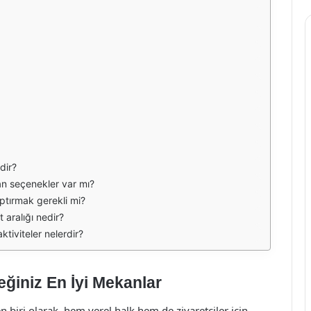
dir?
n seçenekler var mı?
ptırmak gerekli mi?
 aralığı nedir?
tiviteler nelerdir?
ğiniz En İyi Mekanlar
 biri olarak, hem yerel halk hem de ziyaretçiler için