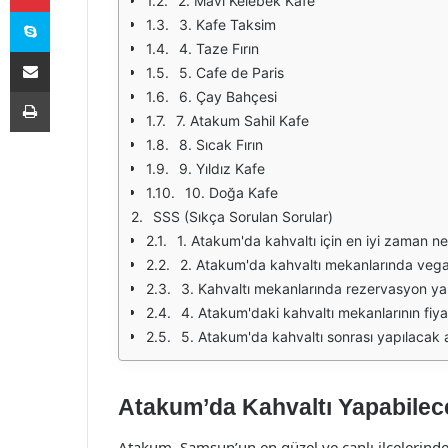
2. Mavi Kelebek Kafe
Skype
3. Kafe Taksim
4. Taze Fırın
E-Posta ile paylaş
5. Cafe de Paris
Yazdır
6. Çay Bahçesi
7. Atakum Sahil Kafe
8. Sıcak Fırın
9. Yıldız Kafe
10. Doğa Kafe
SSS (Sıkça Sorulan Sorular)
1. Atakum'da kahvaltı için en iyi zaman ne
2. Atakum'da kahvaltı mekanlarında vega
3. Kahvaltı mekanlarında rezervasyon ya
4. Atakum'daki kahvaltı mekanlarının fiyat
5. Atakum'da kahvaltı sonrası yapılacak ak
Atakum’da Kahvaltı Yapabilece
Atakum, Samsun’un en güzel ve canlı ilçelerinden