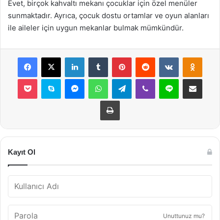
Evet, birçok kahvaltı mekanı çocuklar için özel menüler
sunmaktadır. Ayrıca, çocuk dostu ortamlar ve oyun alanları
ile aileler için uygun mekanlar bulmak mümkündür.
Facebook
X
LinkedIn
Tumblr
Pinterest
Reddit
VKontakte
Odnok
Pocket
Skype
Messenger
WhatsApp
Telegram
Viber
Line
E-Posta ile payla
Yazdır
Kayıt Ol
Unuttunuz mu?