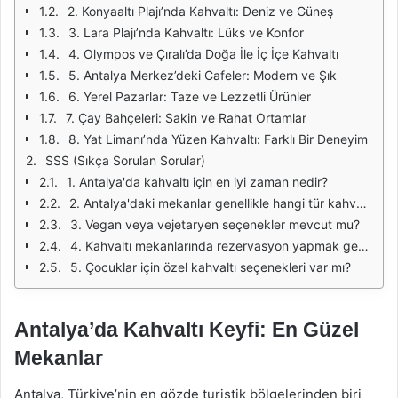
2. Konyaaltı Plajı’nda Kahvaltı: Deniz ve Güneş
3. Lara Plajı’nda Kahvaltı: Lüks ve Konfor
4. Olympos ve Çıralı’da Doğa İle İç İçe Kahvaltı
5. Antalya Merkez’deki Cafeler: Modern ve Şık
6. Yerel Pazarlar: Taze ve Lezzetli Ürünler
7. Çay Bahçeleri: Sakin ve Rahat Ortamlar
8. Yat Limanı’nda Yüzen Kahvaltı: Farklı Bir Deneyim
SSS (Sıkça Sorulan Sorular)
1. Antalya'da kahvaltı için en iyi zaman nedir?
2. Antalya'daki mekanlar genellikle hangi tür kahvaltı sunuyor?
3. Vegan veya vejetaryen seçenekler mevcut mu?
4. Kahvaltı mekanlarında rezervasyon yapmak gerekli mi?
5. Çocuklar için özel kahvaltı seçenekleri var mı?
Antalya’da Kahvaltı Keyfi: En Güzel
Mekanlar
Antalya, Türkiye’nin en gözde turistik bölgelerinden biri