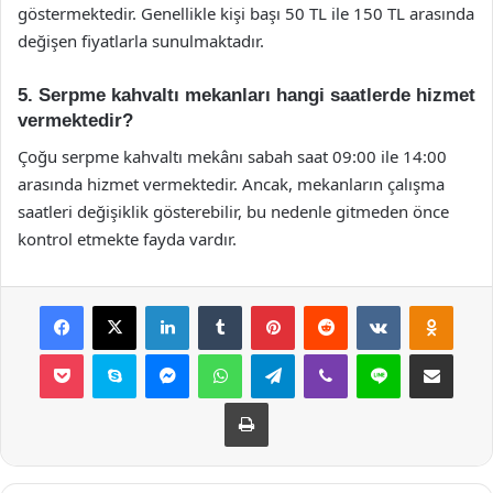
göstermektedir. Genellikle kişi başı 50 TL ile 150 TL arasında
değişen fiyatlarla sunulmaktadır.
5. Serpme kahvaltı mekanları hangi saatlerde hizmet
vermektedir?
Çoğu serpme kahvaltı mekânı sabah saat 09:00 ile 14:00
arasında hizmet vermektedir. Ancak, mekanların çalışma
saatleri değişiklik gösterebilir, bu nedenle gitmeden önce
kontrol etmekte fayda vardır.
Facebook
X
LinkedIn
Tumblr
Pinterest
Reddit
VKontakte
Odnok
Pocket
Skype
Messenger
WhatsApp
Telegram
Viber
Line
E-Posta ile payla
Yazdır