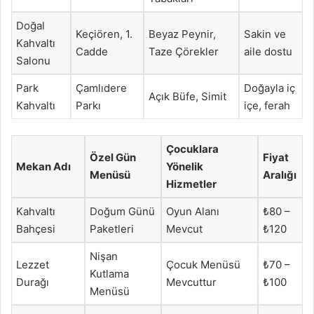
Doğal
Keçiören, 1.
Beyaz Peynir,
Sakin ve
Kahvaltı
Cadde
Taze Çörekler
aile dostu
Salonu
Park
Çamlıdere
Doğayla iç
Açık Büfe, Simit
Kahvaltı
Parkı
içe, ferah
Çocuklara
Özel Gün
Fiyat
Mekan Adı
Yönelik
Menüsü
Aralığı
Hizmetler
Kahvaltı
Doğum Günü
Oyun Alanı
₺80 –
Bahçesi
Paketleri
Mevcut
₺120
Nişan
Lezzet
Çocuk Menüsü
₺70 –
Kutlama
Durağı
Mevcuttur
₺100
Menüsü