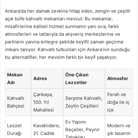
Ankara’da her damak zevkine hitap eden, zengin ve çeşitli
açık büfe kahvaltı mekanları mevcut. Bu mekanlar,
misafirlerine kaliteli hizmet sunmanın yanı sıra, farklı
atmosferleri ve tatlarıyla da alışveriş merkezlerine ve
parkların yanına entegre şekilde keyifli zaman geçirme
imkanı tanıyor. Kahvaltı tutkunları için Ankara’nın sunduğu
bu alternatifler, her mevsim farklı bir keyif yaşatıyor.
Mekan
Öne Çıkan
Adres
Atmosfer
Adı
Lezzetler
Çankaya,
Ferah ve
Kahvaltı
Serpme Kahvaltı,
100. Yıl
doğa ile iç
Bahçesi
Zeytin Çeşitleri
Mahallesi
içe
Ev Yapımı
Lezzet
Kavaklıdere,
Modern ve
Reçeller, Peynir
Durağı
21. Cadde
şık tasarım
Tabakları