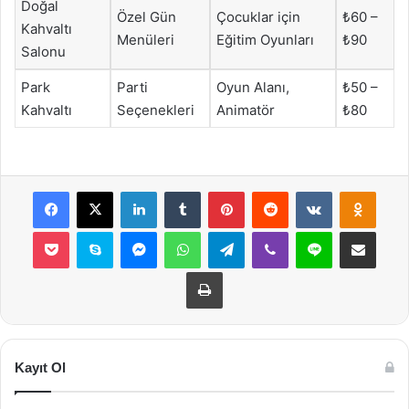
Doğal
Özel Gün
Çocuklar için
₺60 –
Kahvaltı
Menüleri
Eğitim Oyunları
₺90
Salonu
Park
Parti
Oyun Alanı,
₺50 –
Kahvaltı
Seçenekleri
Animatör
₺80
Facebook
X
LinkedIn
Tumblr
Pinterest
Reddit
VKontakte
Odnok
Pocket
Skype
Messenger
WhatsApp
Telegram
Viber
Line
E-Posta ile payla
Yazdır
Kayıt Ol