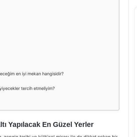
leceğim en iyi mekan hangisidir?
yiyecekler tercih etmeliyim?
ı Yapılacak En Güzel Yerler
, zengin tarihi ve kültürel mirası ile de dikkat çeken bir