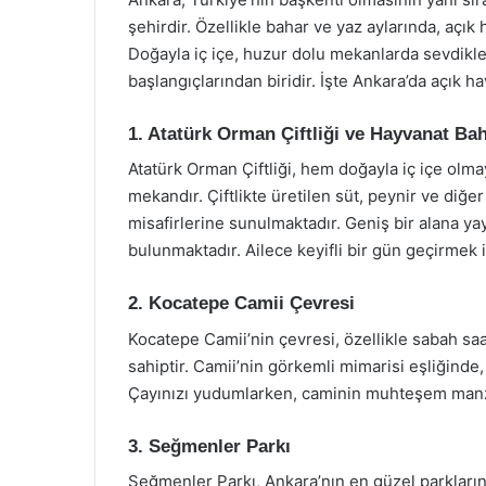
şehirdir. Özellikle bahar ve yaz aylarında, açık
Doğayla iç içe, huzur dolu mekanlarda sevdikle
başlangıçlarından biridir. İşte Ankara’da açık h
1. Atatürk Orman Çiftliği ve Hayvanat Ba
Atatürk Orman Çiftliği, hem doğayla iç içe olma
mekandır. Çiftlikte üretilen süt, peynir ve diğ
misafirlerine sunulmaktadır. Geniş bir alana yay
bulunmaktadır. Ailece keyifli bir gün geçirmek iç
2. Kocatepe Camii Çevresi
Kocatepe Camii’nin çevresi, özellikle sabah sa
sahiptir. Camii’nin görkemli mimarisi eşliğinde,
Çayınızı yudumlarken, caminin muhteşem manzar
3. Seğmenler Parkı
Seğmenler Parkı, Ankara’nın en güzel parklarınd