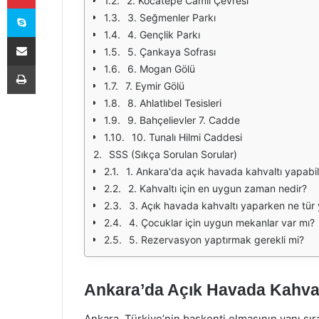
2. Kocatepe Camii Çevresi
Skype
3. Seğmenler Parkı
4. Gençlik Parkı
E-Posta ile paylaş
5. Çankaya Sofrası
Yazdır
6. Mogan Gölü
7. Eymir Gölü
8. Ahlatlıbel Tesisleri
9. Bahçelievler 7. Cadde
10. Tunalı Hilmi Caddesi
SSS (Sıkça Sorulan Sorular)
1. Ankara'da açık havada kahvaltı yapabi
2. Kahvaltı için en uygun zaman nedir?
3. Açık havada kahvaltı yaparken ne tür 
4. Çocuklar için uygun mekanlar var mı?
5. Rezervasyon yaptırmak gerekli mi?
Ankara’da Açık Havada Kahvalt
Ankara, Türkiye’nin başkenti olmasının yanı sıra