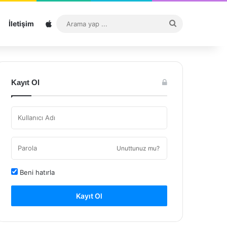
Sitemap
Arama
İletişim
yap
...
Kayıt Ol
Unuttunuz mu?
Beni hatırla
Kayıt Ol