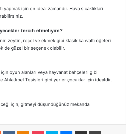
tı yapmak için en ideal zamandır. Hava sıcaklıkları
abilirsiniz.
iyecekler tercih etmeliyim?
r, zeytin, reçel ve ekmek gibi klasik kahvaltı öğeleri
ek de güzel bir seçenek olabilir.
 için oyun alanları veya hayvanat bahçeleri gibi
 Ahlatlıbel Tesisleri gibi yerler çocuklar için idealdir.
leceği için, gitmeyi düşündüğünüz mekanda
st
Reddit
VKontakte
Odnoklassniki
Pocket
Skype
Messenger
E-Posta ile paylaş
Yazdır