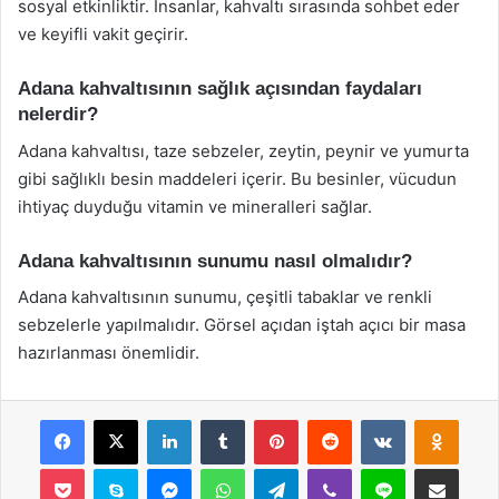
sosyal etkinliktir. İnsanlar, kahvaltı sırasında sohbet eder
ve keyifli vakit geçirir.
Adana kahvaltısının sağlık açısından faydaları
nelerdir?
Adana kahvaltısı, taze sebzeler, zeytin, peynir ve yumurta
gibi sağlıklı besin maddeleri içerir. Bu besinler, vücudun
ihtiyaç duyduğu vitamin ve mineralleri sağlar.
Adana kahvaltısının sunumu nasıl olmalıdır?
Adana kahvaltısının sunumu, çeşitli tabaklar ve renkli
sebzelerle yapılmalıdır. Görsel açıdan iştah açıcı bir masa
hazırlanması önemlidir.
Facebook
X
LinkedIn
Tumblr
Pinterest
Reddit
VKontakte
Odnok
Pocket
Skype
Messenger
WhatsApp
Telegram
Viber
Line
E-Posta ile payla