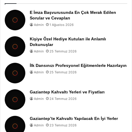
E İmza Başvurusunda En Çok Merak Edilen
Sorular ve Cevapları
Admin
1 Ağustos 2026
Kişiye Özel Hediye Kutuları ile Anlamlı
Dokunuşlar
Admin
25 Temmuz 2026
İlk Dansınızı Profesyonel Eğitmenlerle Hazırlayın
Admin
25 Temmuz 2026
Gaziantep Kahvaltı Yerleri ve Fiyatları
Admin
24 Temmuz 2026
Gaziantep’te Kahvaltı Yapılacak En İyi Yerler
Admin
23 Temmuz 2026