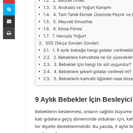
2. Sebzeli Omlet
Skype
3. Avokado ve Yoğurt Karışımı
4. Tam Tahıllı Ekmek Üzerinde Peynir ve
E-Posta ile paylaş
5. Meyveli Smoothie
Yazdır
6. Kinoa Püresi
7. Havuçlu Yoğurt
SSS (Sıkça Sorulan Sorular)
1. 9 aylık bebeğe hangi gıdalar verilmelidi
2. Bebeklere kahvaltıda ne tür yiyecekle
3. Bebekler için hangi tür süt uygundur?
4. Bebeklere şekerli gıdalar verilmeli mi?
5. Bebeklerin kahvaltı öğünleri nasıl düz
9 Aylık Bebekler İçin Besleyici 
Bebeklerin beslenmesi, onların sağlıklı büyüme v
katı gıdalara geçiş döneminde oldukları için, ka
bir diyetle desteklenmelidir. Bu yazıda, 9 aylık b