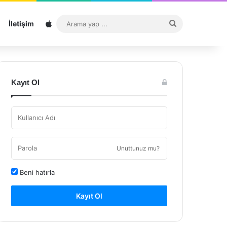
Sitemap
Arama
İletişim
yap
...
Kayıt Ol
Unuttunuz mu?
Beni hatırla
Kayıt Ol